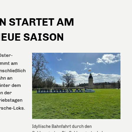
N STARTET AM
NEUE SAISON
Oster-
nimmt am
inschließlich
ahn an
inter dem
on der
riebstagen
orsche-Loks.
Idyllische Bahnfahrt durch den