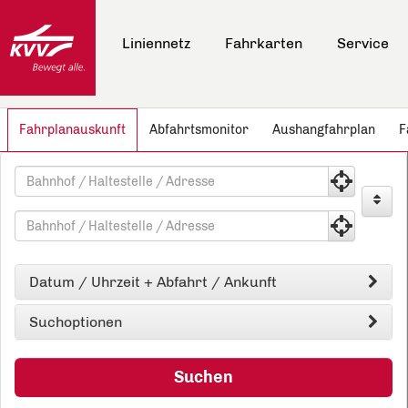
Hauptnavigation anspringen
Hauptinhalt anspringen
Schnellauskunft für elektronische Fahrpläne anspringen
Liniennetz
Fahrkarten
Service
Fahrplanauskunft
Abfahrtsmonitor
Aushangfahrplan
F
FAHRTAUSKUNFT
Fahrtauskuft
Startpunkt
Zielpunkt
Datum / Uhrzeit + Abfahrt / Ankunft
Suchoptionen
Suchen