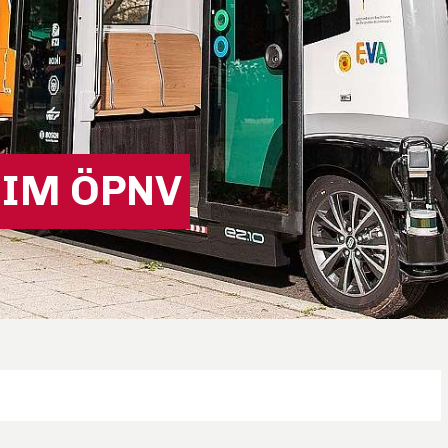
 IM ÖPNV