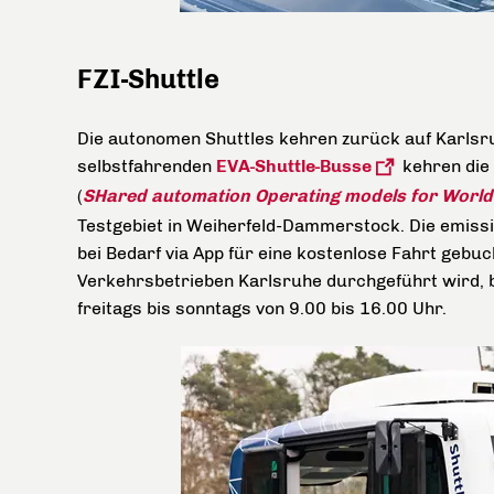
FZI-Shuttle
Die autonomen Shuttles kehren zurück auf Karlsr
selbstfahrenden
EVA-Shuttle-Busse
kehren die
(
SH
ared automation
O
perating models for
W
orl
Testgebiet in Weiherfeld-Dammerstock. Die emiss
bei Bedarf via App für eine kostenlose Fahrt gebu
Verkehrsbetrieben Karlsruhe durchgeführt wird, 
freitags bis sonntags von 9.00 bis 16.00 Uhr.