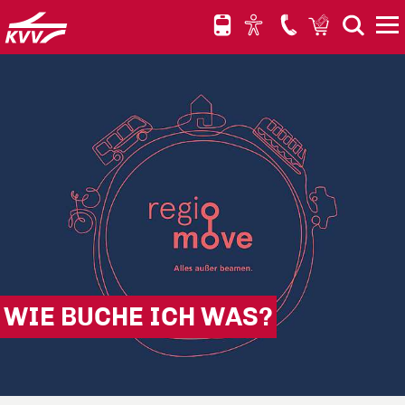
Hauptnavigation anspringen
Hauptinhalt anspringen
Schnellauskunft für elektronische Fahrpläne anspringen
WIE BUCHE ICH WAS?