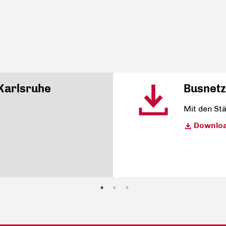
 Karlsruhe
Busnetz
Mit den St
Downlo