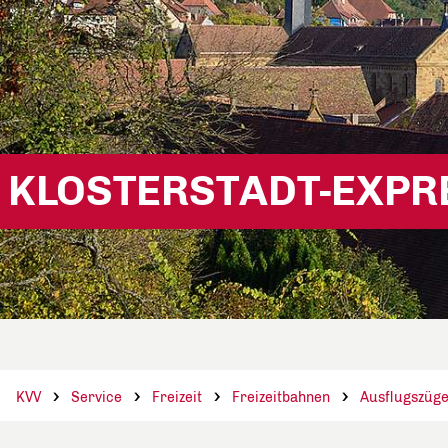
KLOSTERSTADT-EXPR
KVV
Service
Freizeit
Freizeitbahnen
Ausflugszüge 