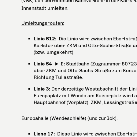
(VBK) den betreffenden Bahnverkehr in der Karlsr
Innenstadt umleiten.
Umleitungsrouten:
Linie S12:
Die Linie wird zwischen Ebertstra
Karlstor über ZKM und Otto-Sachs-Straße u
(bzw. umgekehrt).
Linie S4
►
E:
Stadtbahn (Zugnummer 80723), 
über ZKM und Otto-Sachs-Straße zum Konzer
Richtung Tullastraße.
Linie 3:
Der derzeitige Westabschnitt der Linie
Europaplatz mit Wende am Kaiserplatz wird 
Hauptbahnhof (Vorplatz), ZKM, Lessingstraße
Europahalle (Wendeschleife) (und zurück).
Liene 17:
Diese Linie wird zwischen Eberts