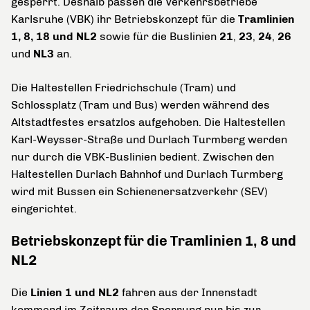
gesperrt. Deshalb passen die Verkehrsbetriebe
Karlsruhe (VBK) ihr Betriebskonzept für die
Tramlinien
1, 8, 18 und NL2
sowie für die Buslinien
21
,
23
,
24
,
26
und
NL3
an.
Die Haltestellen Friedrichschule (Tram) und
Schlossplatz (Tram und Bus) werden während des
Altstadtfestes ersatzlos aufgehoben. Die Haltestellen
Karl-Weysser-Straße und Durlach Turmberg werden
nur durch die VBK-Buslinien bedient. Zwischen den
Haltestellen Durlach Bahnhof und Durlach Turmberg
wird mit Bussen ein Schienenersatzverkehr (SEV)
eingerichtet.
Betriebskonzept für die Tramlinien 1, 8 und
NL2
Die
Linien 1 und NL2
fahren aus der Innenstadt
kommend im Zeitraum der Sperrung nur bis zur