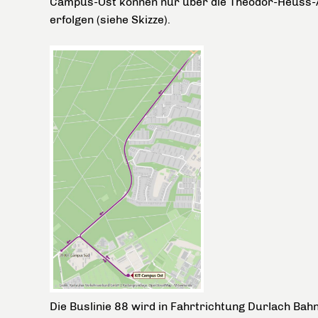
Campus-Ost können nur über die Theodor-Heuss-
erfolgen (siehe Skizze).
Die Buslinie 88 wird in Fahrtrichtung Durlach Bah