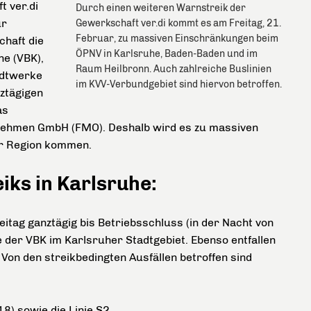
t ver.di
Durch einen weiteren Warnstreik der
ür
Gewerkschaft ver.di kommt es am Freitag, 21.
Februar, zu massiven Einschränkungen beim
haft die
ÖPNV in Karlsruhe, Baden-Baden und im
he (VBK),
Raum Heilbronn. Auch zahlreiche Buslinien
adtwerke
im KVV-Verbundgebiet sind hiervon betroffen.
ztägigen
as
ehmen GmbH (FMO). Deshalb wird es zu massiven
er Region kommen.
ks in Karlsruhe:
itag ganztägig bis Betriebsschluss (in der Nacht von
der VBK im Karlsruher Stadtgebiet. Ebenso entfallen
on den streikbedingten Ausfällen betroffen sind
18) sowie die Linie S2