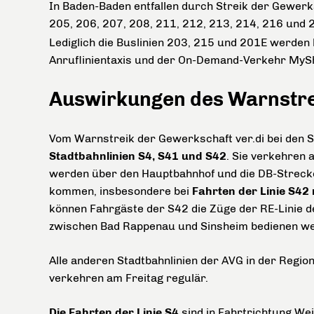
In Baden-Baden entfallen durch Streik der Gewerksc
205, 206, 207, 208, 211, 212, 213, 214, 216 und 
Lediglich die Buslinien 203, 215 und 201E werden 
Anruflinientaxis und der On-Demand-Verkehr MyShu
Auswirkungen des Warnstrei
Vom Warnstreik der Gewerkschaft ver.di bei den S
Stadtbahnlinien S4, S41 und S42
. Sie verkehren 
werden über den Hauptbahnhof und die DB-Strecke
kommen, insbesondere bei
Fahrten der Linie S42 
können Fahrgäste der S42 die Züge der RE-Linie de
zwischen Bad Rappenau und Sinsheim bedienen we
Alle anderen Stadtbahnlinien der AVG in der Regi
verkehren am Freitag regulär.
Die Fahrten der Linie S4
sind in Fahrtrichtung We