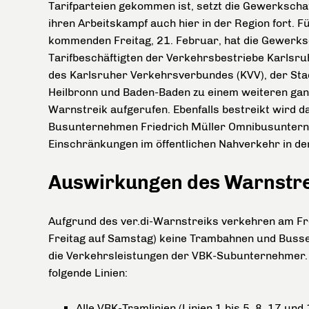
Tarifparteien gekommen ist, setzt die Gewerkschaf
ihren Arbeitskampf auch hier in der Region fort. F
kommenden Freitag, 21. Februar, hat die Gewerksc
Tarifbeschäftigten der Verkehrsbestriebe Karlsru
des Karlsruher Verkehrsverbundes (KVV), der St
Heilbronn und Baden-Baden zu einem weiteren gan
Warnstreik aufgerufen. Ebenfalls bestreikt wird d
Busunternehmen Friedrich Müller Omnibusuntern
Einschränkungen im öffentlichen Nahverkehr in d
Auswirkungen des Warnstrei
Aufgrund des ver.di-Warnstreiks verkehren am Fre
Freitag auf Samstag) keine Trambahnen und Busse 
die Verkehrsleistungen der VBK-Subunternehmer. V
folgende Linien:
Alle VBK-Tramlinien (Linien 1 bis 5, 8, 17 und 