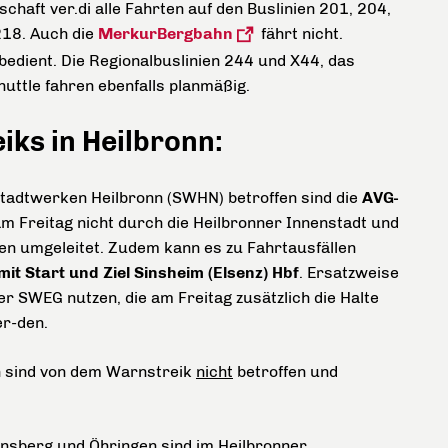
haft ver.di alle Fahrten auf den Buslinien 201, 204,
218. Auch die
MerkurBergbahn
fährt nicht.
bedient. Die Regionalbuslinien 244 und X44, das
ttle fahren ebenfalls planmäßig.
ks in Heilbronn:
tadtwerken Heilbronn (SWHN) betroffen sind die
AVG-
am Freitag nicht durch die Heilbronner Innenstadt und
n umgeleitet. Zudem kann es zu Fahrtausfällen
mit Start und Ziel Sinsheim (Elsenz) Hbf
. Ersatzweise
r SWEG nutzen, die am Freitag zusätzlich die Halte
r-den.
on sind von dem Warnstreik
nicht
betroffen und
insberg und Öhringen sind im Heilbronner