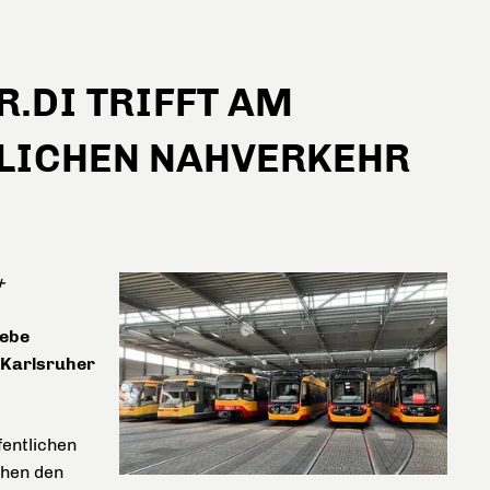
.DI TRIFFT AM
TLICHEN NAHVERKEHR
+
iebe
 Karlsruher
fentlichen
chen den